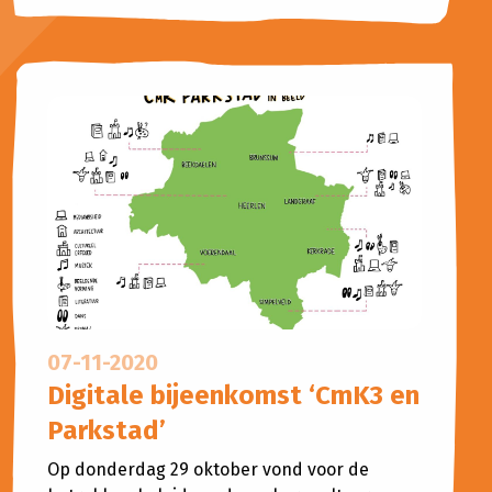
07-11-2020
Digitale bijeenkomst ‘CmK3 en
Parkstad’
Op donderdag 29 oktober vond voor de