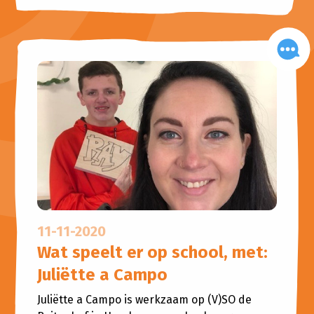
11-11-2020
Wat speelt er op school, met:
Juliëtte a Campo
Juliëtte a Campo is werkzaam op (V)SO de