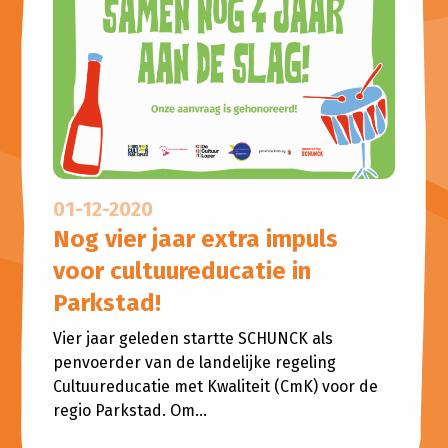
01-12-2020
Nog vier jaar extra impuls
voor cultuureducatie in
Parkstad!
Vier jaar geleden startte SCHUNCK als
penvoerder van de landelijke regeling
Cultuureducatie met Kwaliteit (CmK) voor de
regio Parkstad. Om...