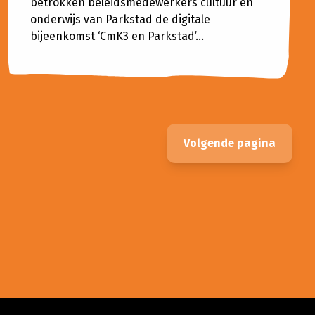
betrokken beleidsmedewerkers cultuur en
onderwijs van Parkstad de digitale
bijeenkomst ‘CmK3 en Parkstad’...
Volgende pagina