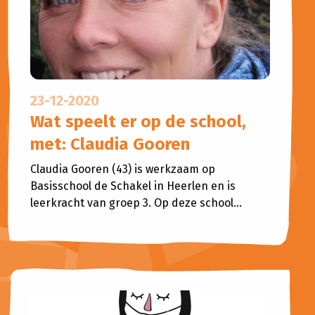
23-12-2020
Wat speelt er op de school,
met: Claudia Gooren
Claudia Gooren (43) is werkzaam op
Basisschool de Schakel in Heerlen en is
leerkracht van groep 3. Op deze school...