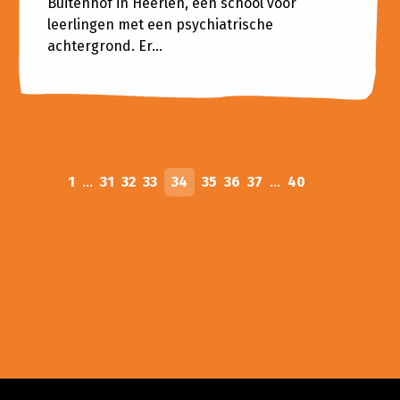
Buitenhof in Heerlen, een school voor
leerlingen met een psychiatrische
achtergrond. Er...
1
...
31
32
33
34
35
36
37
...
40