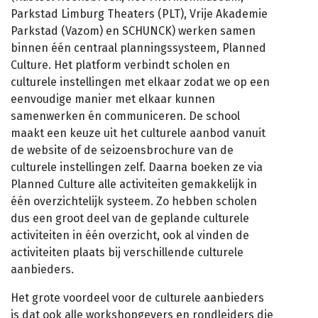
Planned Culture
Parkstad Limburg Theaters (PLT), Vrije Akademie
Parkstad (Vazom) en SCHUNCK) werken samen
Reizen in de Tijd
binnen één centraal planningssysteem, Planned
Bijeenkomsten
Culture. Het platform verbindt scholen en
Bibliotheken
culturele instellingen met elkaar zodat we op een
Aanvragen klankbordgroep
eenvoudige manier met elkaar kunnen
samenwerken én communiceren. De school
Actueel
maakt een keuze uit het culturele aanbod vanuit
de website of de seizoensbrochure van de
Agenda
culturele instellingen zelf. Daarna boeken ze via
Planned Culture alle activiteiten gemakkelijk in
Scholenportaal
één overzichtelijk systeem. Zo hebben scholen
dus een groot deel van de geplande culturele
Inspiratiewijzer
activiteiten in één overzicht, ook al vinden de
activiteiten plaats bij verschillende culturele
aanbieders.
Het grote voordeel voor de culturele aanbieders
is dat ook alle workshopgevers en rondleiders die