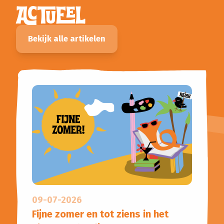
ACTUEEL
Planned Culture
Reizen in de Tijd
Bijeenkomsten
Bekijk alle artikelen
Bibliotheken
Aanvragen klankbordgroep
Actueel
Agenda
Scholenportaal
Inspiratiewijzer
09-07-2026
Fijne zomer en tot ziens in het