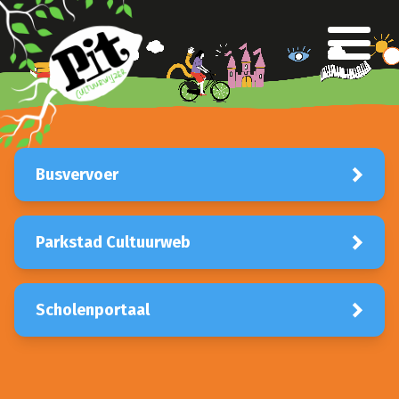
Over Pit
Team
Klankbordgroep
Verantwoording
Voor het onderwijs
Primair Onderwijs
Busvervoer
Voortgezet Onderwijs
Gespecialiseerd Onderwijs
Cursusaanbod
Parkstad Cultuurweb
Busvervoer
Lesbrieven
Culturele partners
Scholenportaal
Aanvragen klankbordgroep
Voor het culturele veld
Parkstad CultuurWeb