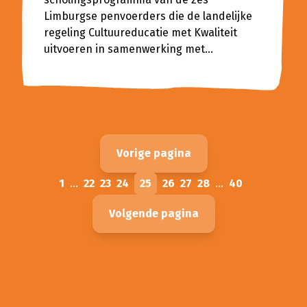
Limburgse penvoerders die de landelijke
regeling Cultuureducatie met Kwaliteit
uitvoeren in samenwerking met...
Vorige pagina
1
...
22
23
24
25
26
27
28
...
40
Volgende pagina