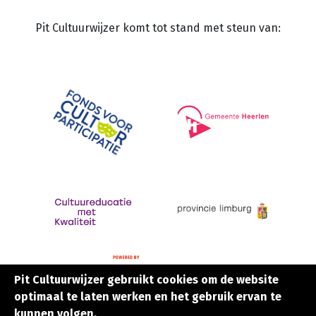
Pit Cultuurwijzer komt tot stand met steun van:
Pit Cultuurwijzer gebruikt cookies om de website
Pit Cultuurwijzer gebruikt cookies om de website
optimaal te laten werken en het gebruik ervan te
optimaal te laten werken en het gebruik ervan te
kunnen volgen.
kunnen volgen.