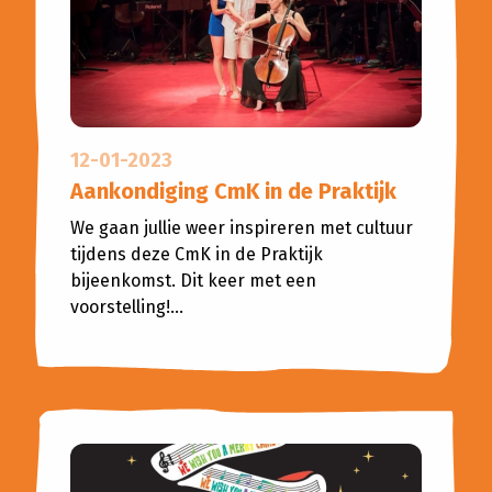
Planned Culture
Reizen in de Tijd
Bijeenkomsten
Bibliotheken
Aanvragen klankbordgroep
12-01-2023
Actueel
Aankondiging CmK in de Praktijk
We gaan jullie weer inspireren met cultuur
Agenda
tijdens deze CmK in de Praktijk
bijeenkomst. Dit keer met een
Scholenportaal
voorstelling!...
Inspiratiewijzer