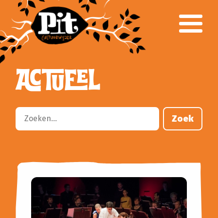
Over Pit
Team
Klankbordgroep
Verantwoording
ACTUEEL
Voor het onderwijs
Primair Onderwijs
Voortgezet Onderwijs
Gespecialiseerd Onderwijs
Zoek
Cursusaanbod
Busvervoer
Lesbrieven
Culturele partners
Aanvragen klankbordgroep
Voor het culturele veld
Parkstad CultuurWeb