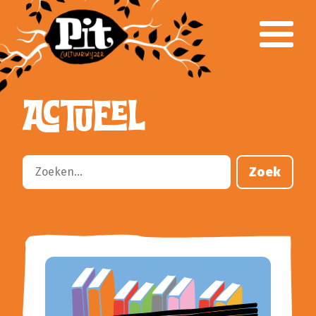
Over Pit
Team
Klankbordgroep
Verantwoording
ACTUEEL
Voor het onderwijs
Primair Onderwijs
Voortgezet Onderwijs
Gespecialiseerd Onderwijs
Zoek
Cursusaanbod
Busvervoer
Lesbrieven
Culturele partners
Aanvragen klankbordgroep
Voor het culturele veld
Parkstad CultuurWeb