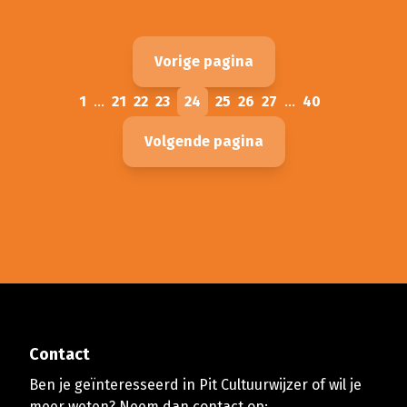
Vorige pagina
1
...
21
22
23
24
25
26
27
...
40
Volgende pagina
Contact
Ben je geïnteresseerd in Pit Cultuurwijzer of wil je
meer weten? Neem dan contact op: