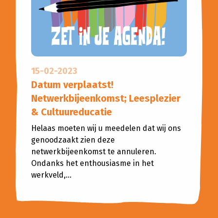
Planned Culture
Reizen in de Tijd
Bijeenkomsten
Bibliotheken
Aanvragen klankbordgroep
15-02-2023
Actueel
Datum verplaatst!
Netwerkbijeenkomst; Leesplezier
Agenda
& Cultuureducatie
Helaas moeten wij u meedelen dat wij ons
Scholenportaal
genoodzaakt zien deze
netwerkbijeenkomst te annuleren.
Inspiratiewijzer
Ondanks het enthousiasme in het
werkveld,...