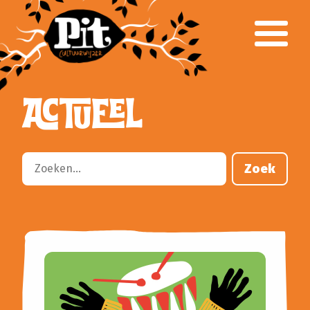
Over Pit
Team
Klankbordgroep
Verantwoording
ACTUEEL
Voor het onderwijs
Primair Onderwijs
Voortgezet Onderwijs
Gespecialiseerd Onderwijs
Zoek
Cursusaanbod
Busvervoer
Lesbrieven
Culturele partners
Aanvragen klankbordgroep
Voor het culturele veld
Parkstad CultuurWeb