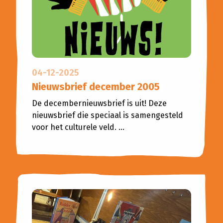
Planned Culture
Reizen in de Tijd
Bijeenkomsten
Bibliotheken
Aanvragen klankbordgroep
04-12-2025
Actueel
Nieuwsbrief december 2005
De decembernieuwsbrief is uit! Deze
Agenda
nieuwsbrief die speciaal is samengesteld
voor het culturele veld. ...
Scholenportaal
Inspiratiewijzer