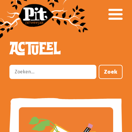
Over Pit
Team
Klankbordgroep
Verantwoording
ACTUEEL
Voor het onderwijs
Primair Onderwijs
Voortgezet Onderwijs
Gespecialiseerd Onderwijs
Zoek
Cursusaanbod
Busvervoer
Lesbrieven
Culturele partners
Aanvragen klankbordgroep
Voor het culturele veld
Parkstad CultuurWeb