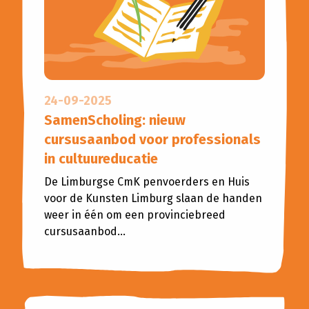
Planned Culture
Reizen in de Tijd
Bijeenkomsten
Bibliotheken
Aanvragen klankbordgroep
24-09-2025
Actueel
SamenScholing: nieuw
cursusaanbod voor professionals
Agenda
in cultuureducatie
De Limburgse CmK penvoerders en Huis
Scholenportaal
voor de Kunsten Limburg slaan de handen
weer in één om een provinciebreed
Inspiratiewijzer
cursusaanbod...