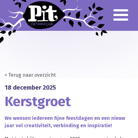
Over Pit
Team
Klankbordgroep
Verantwoording
Voor het onderwijs
Primair Onderwijs
Voortgezet Onderwijs
Gespecialiseerd Onderwijs
< Terug naar overzicht
Cursusaanbod
18 december 2025
Busvervoer
Lesbrieven
Kerstgroet
Culturele partners
Aanvragen klankbordgroep
We wensen iedereen fijne feestdagen en een nieuw
jaar vol creativiteit, verbinding en inspiratie!
Voor het culturele veld
Parkstad CultuurWeb