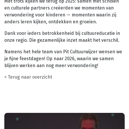
Met trots kijken we terug op 2025: samen met scholen
Planned Culture
en culturele partners creëerden we momenten van
Reizen in de Tijd
verwondering voor kinderen — momenten waarin zij
Bijeenkomsten
anders leren kijken, ontdekken en groeien.
Bibliotheken
Dank voor ieders betrokkenheid bij cultuureducatie in
Aanvragen klankbordgroep
onze regio. Die gezamenlijke inzet maakt het verschil.
Actueel
Namens het hele team van Pit Cultuurwijzer wensen we
je fijne feestdagen! Op naar 2026, waarin we samen
Agenda
blijven werken aan nog meer verwondering!
Scholenportaal
< Terug naar overzicht
Inspiratiewijzer