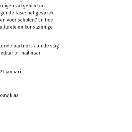
jn eigen vakgebied en
lgende fase: het gesprek
nen voor scholen? En hoe
lturele en kunstzinnige
turele partners aan de slag
diair of mail naar
1 januari.
jouw klas