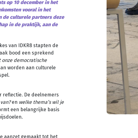
ts op 10 december in het
nkomsten vooral in het
 de culturele partners deze
hap in de praktijk, aan de
ekes van IDKR8 stapten de
szaak bood een sprekend
t onze democratische
an worden aan culturele
spel.
 reflectie. De deelnemers
 van?
en
welke thema’s wil je
ormt een belangrijke basis
ijsdoelen.
te aanzet gemaakt tot het