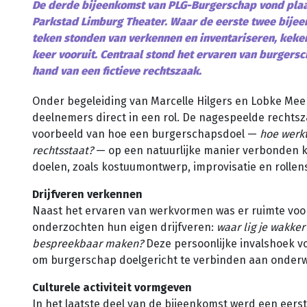
De derde bijeenkomst van PLG-Burgerschap vond plaa
Parkstad Limburg Theater. Waar de eerste twee bijee
teken stonden van verkennen en inventariseren, keken
keer vooruit. Centraal stond het ervaren van burgersc
hand van een fictieve rechtszaak.
Onder begeleiding van Marcelle Hilgers en Lobke Me
deelnemers direct in een rol. De nagespeelde recht
voorbeeld van hoe een burgerschapsdoel —
hoe werk
rechtsstaat?
— op een natuurlijke manier verbonden k
doelen, zoals kostuumontwerp, improvisatie en rollen
Drijfveren verkennen
Naast het ervaren van werkvormen was er ruimte voor
onderzochten hun eigen drijfveren:
waar lig je wakker
bespreekbaar maken?
Deze persoonlijke invalshoek v
om burgerschap doelgericht te verbinden aan onderw
Culturele activiteit vormgeven
In het laatste deel van de bijeenkomst werd een eers