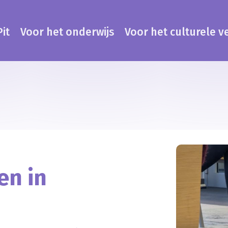
it
Voor het onderwijs
Voor het culturele v
en in