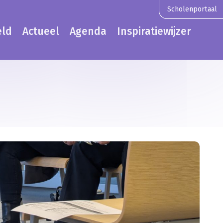
Scholenportaal
eld
Actueel
Agenda
Inspiratiewijzer