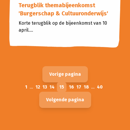
Terugblik themabijeenkomst
'Burgerschap & Cultuuronderwijs'
Korte terugblik op de bijeenkomst van 10
april....
Vorige pagina
1
...
12
13
14
15
16
17
18
...
40
Volgende pagina