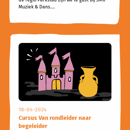
Muziek & Dans....
18-04-2024
Cursus Van rondleider naar
begeleider