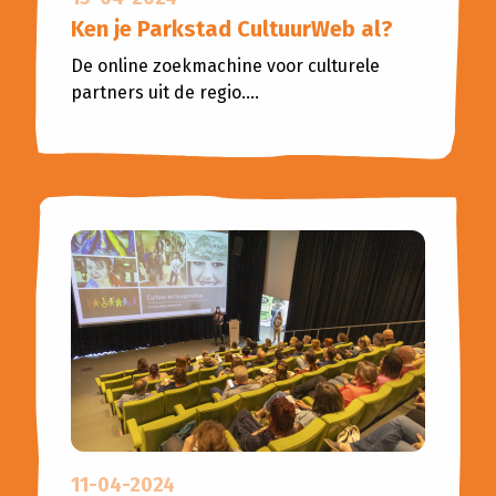
Ken je Parkstad CultuurWeb al?
De online zoekmachine voor culturele
partners uit de regio....
11-04-2024