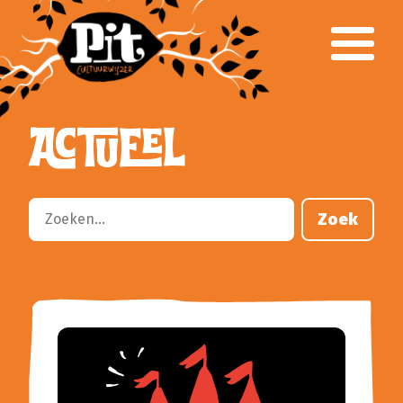
Over Pit
Team
Klankbordgroep
Verantwoording
ACTUEEL
Voor het onderwijs
Primair Onderwijs
Voortgezet Onderwijs
Gespecialiseerd Onderwijs
Zoek
Cursusaanbod
Busvervoer
Lesbrieven
Culturele partners
Aanvragen klankbordgroep
Voor het culturele veld
Parkstad CultuurWeb