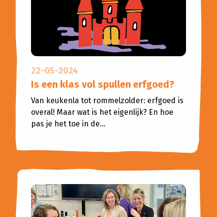
Planned Culture
Reizen in de Tijd
Bijeenkomsten
Bibliotheken
Aanvragen klankbordgroep
22-05-2024
Actueel
Is een klas vol spullen erfgoed?
Van keukenla tot rommelzolder: erfgoed is
Agenda
overal! Maar wat is het eigenlijk? En hoe
pas je het toe in de...
Scholenportaal
Inspiratiewijzer