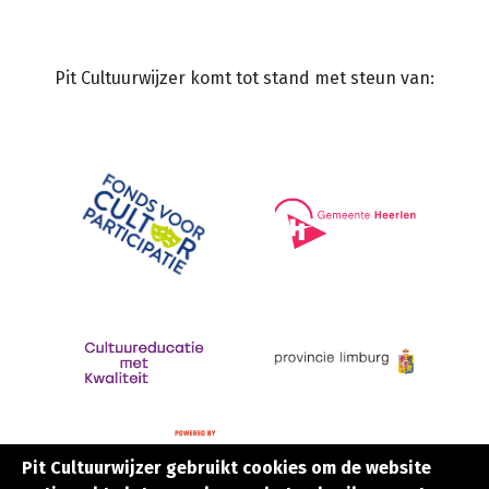
Pit Cultuurwijzer komt tot stand met steun van:
Pit Cultuurwijzer gebruikt cookies om de website
Pit Cultuurwijzer gebruikt cookies om de website