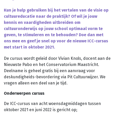
Planned Culture
Kun je hulp gebruiken bij het vertalen van de visie op
Reizen in de Tijd
cultuureducatie naar de praktijk? Of wil je jouw
Bijeenkomsten
kennis en vaardigheden uitbreiden om
Bibliotheken
cultuuronderwijs op jouw school optimaal vorm te
Aanvragen klankbordgroep
geven, te stimuleren en te behouden? Doe dan met
ons mee en geef je snel op voor de nieuwe ICC-cursus
Actueel
met start in oktober 2021.
Agenda
De cursus wordt geleid door Vivian Knols, docent aan de
Nieuwste Pabo en het Conservatorium Maastricht.
Scholenportaal
Deelname is geheel gratis bij een aanvraag voor
deskundigheids-bevordering via Pit Cultuurwijzer. We
Inspiratiewijzer
vragen alleen een deel van je tijd.
Onderwerpen cursus
De ICC-cursus van acht woensdagmiddagen tussen
oktober 2021 en juni 2022 is gericht op;