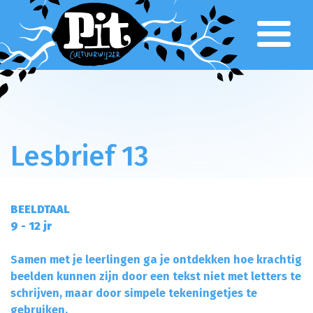
Over Pit
Team
Klankbordgroep
Verantwoording
Voor het onderwijs
Primair Onderwijs
Voortgezet Onderwijs
Lesbrief 13
Gespecialiseerd Onderwijs
Cursusaanbod
Busvervoer
BEELDTAAL
Lesbrieven
9 - 12 jr
Culturele partners
Aanvragen klankbordgroep
Samen met je leerlingen ga je ontdekken hoe krachtig
beelden kunnen zijn door een tekst niet met letters te
Voor het culturele veld
schrijven, maar door simpele tekeningetjes te
Parkstad CultuurWeb
gebruiken.