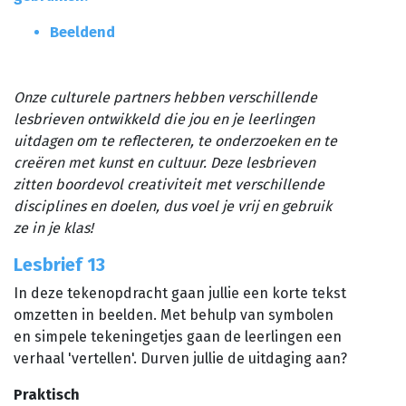
Planned Culture
Beeldend
Reizen in de Tijd
Bijeenkomsten
Bibliotheken
Onze culturele partners hebben verschillende
Aanvragen klankbordgroep
lesbrieven ontwikkeld die jou en je leerlingen
uitdagen om te reflecteren, te onderzoeken en te
Actueel
creëren met kunst en cultuur. Deze lesbrieven
zitten boordevol creativiteit met verschillende
Agenda
disciplines en doelen, dus voel je vrij en gebruik
ze in je klas!
Scholenportaal
Lesbrief 13
Inspiratiewijzer
In deze tekenopdracht gaan jullie een korte tekst
omzetten in beelden. Met behulp van symbolen
en simpele tekeningetjes gaan de leerlingen een
verhaal 'vertellen'. Durven jullie de uitdaging aan?
Praktisch