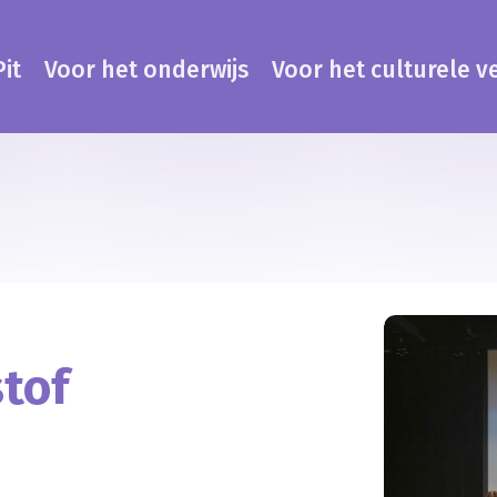
it
Voor het onderwijs
Voor het culturele v
tof