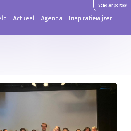
Scholenportaal
eld
Actueel
Agenda
Inspiratiewijzer