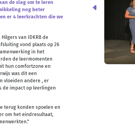
aan de slag om te leren
wikkeling nog beter
en er 4 leerkrachten die we
 Hilgers van IDKR8 de
fsluiting vond plaats op 26
 samenwerking in het
werden de leermomenten
 uit hun comfortzone en
wijs was dit een
m vloeiden andere , er
 de impact op leerlingen
ze terug konden spoelen en
r om het eindresultaat,
amenwerkten."