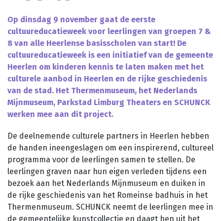
Planned Culture
Op dinsdag 9 november gaat de eerste
Reizen in de Tijd
cultuureducatieweek voor leerlingen van groepen 7 &
Bijeenkomsten
8 van alle Heerlense basisscholen van start! De
Bibliotheken
cultuureducatieweek is een initiatief van de gemeente
Aanvragen klankbordgroep
Heerlen om kinderen kennis te laten maken met het
culturele aanbod in Heerlen en de rijke geschiedenis
Actueel
van de stad. Het Thermenmuseum, het Nederlands
Mijnmuseum, Parkstad Limburg Theaters en SCHUNCK
Agenda
werken mee aan dit project.
Scholenportaal
De deelnemende culturele partners in Heerlen hebben
de handen ineengeslagen om een inspirerend, cultureel
Inspiratiewijzer
programma voor de leerlingen samen te stellen. De
leerlingen graven naar hun eigen verleden tijdens een
bezoek aan het Nederlands Mijnmuseum en duiken in
de rijke geschiedenis van het Romeinse badhuis in het
Thermenmuseum. SCHUNCK neemt de leerlingen mee in
de gemeentelijke kunstcollectie en daagt hen uit het