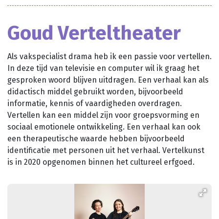
Planned Culture
Reizen in de Tijd
Goud Verteltheater
Bijeenkomsten
Bibliotheken
Als vakspecialist drama heb ik een passie voor vertellen.
Aanvragen klankbordgroep
In deze tijd van televisie en computer wil ik graag het
gesproken woord blijven uitdragen. Een verhaal kan als
Actueel
didactisch middel gebruikt worden, bijvoorbeeld
informatie, kennis of vaardigheden overdragen.
Agenda
Vertellen kan een middel zijn voor groepsvorming en
sociaal emotionele ontwikkeling. Een verhaal kan ook
Scholenportaal
een therapeutische waarde hebben bijvoorbeeld
identificatie met personen uit het verhaal. Vertelkunst
Inspiratiewijzer
is in 2020 opgenomen binnen het cultureel erfgoed.