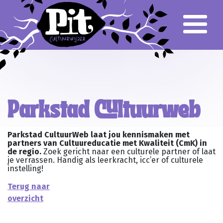
Over Pit
Team
Klankbordgroep
Verantwoording
Voor het onderwijs
Primair Onderwijs
Parkstad Cultuurweb
Voortgezet Onderwijs
Gespecialiseerd Onderwijs
Cursusaanbod
Parkstad CultuurWeb laat jou kennismaken met
Busvervoer
partners van Cultuureducatie met Kwaliteit (CmK) in
de regio.
Zoek gericht naar een culturele partner of laat
Lesbrieven
je verrassen. Handig als leerkracht, icc’er of culturele
Culturele partners
instelling!
Aanvragen klankbordgroep
Terug naar
overzicht
Voor het culturele veld
Parkstad CultuurWeb