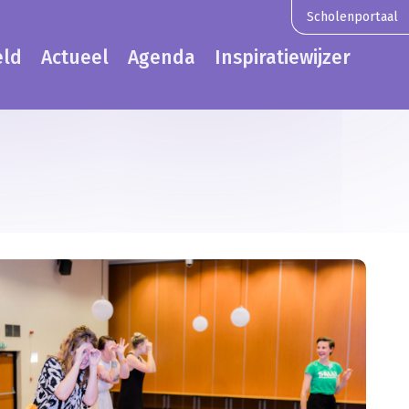
Scholenportaal
eld
Actueel
Agenda
Inspiratiewijzer