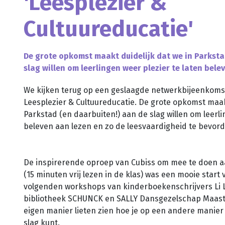
'Leesplezier &
Cultuureducatie'
De grote opkomst maakt duidelijk dat we in Parksta
slag willen om leerlingen weer plezier te laten bele
We kijken terug op een geslaagde netwerkbijeenkom
Leesplezier & Cultuureducatie. De grote opkomst maak
Parkstad (en daarbuiten!) aan de slag willen om leerli
beleven aan lezen en zo de leesvaardigheid te bevor
De inspirerende oproep van Cubiss om mee te doen a
(15 minuten vrij lezen in de klas) was een mooie star
volgenden workshops van
kinderboekenschrijvers Li 
bibliotheek SCHUNCK en SALLY Dansgezelschap Maastr
eigen manier lieten zien hoe je op een andere manier 
slag kunt.