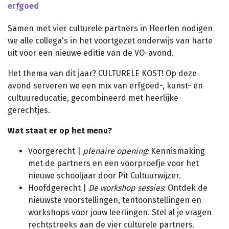
erfgoed
Planned Culture
Reizen in de Tijd
Samen met vier culturele partners in Heerlen nodigen
Bijeenkomsten
we alle collega's in het voortgezet onderwijs van harte
Bibliotheken
uit voor een nieuwe editie van de VO-avond.
Aanvragen klankbordgroep
Het thema van dit jaar? CULTURELE KOST! Op deze
avond serveren we een mix van erfgoed-, kunst- en
Actueel
cultuureducatie, gecombineerd met heerlijke
gerechtjes.
Agenda
Wat staat er op het menu?
Scholenportaal
Voorgerecht |
plenaire opening:
Kennismaking
Inspiratiewijzer
met de partners en een voorproefje voor het
nieuwe schooljaar door Pit Cultuurwijzer.
Hoofdgerecht |
De workshop sessies
: Ontdek de
nieuwste voorstellingen, tentoonstellingen en
workshops voor jouw leerlingen. Stel al je vragen
rechtstreeks aan de vier culturele partners.